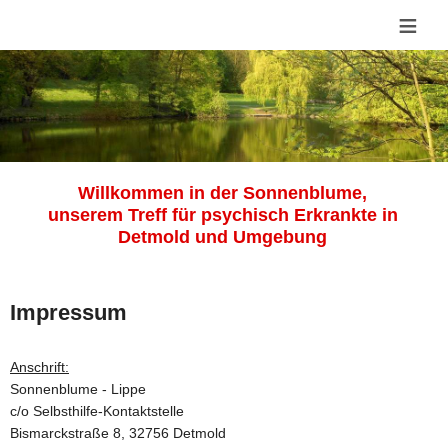
≡
Willkommen in der Sonnenblume,
unserem Treff für psychisch Erkrankte in
Detmold und Umgebung
Impressum
Anschrift:
Sonnenblume - Lippe
c/o Selbsthilfe-Kontaktstelle
Bismarckstraße 8, 32756 Detmold