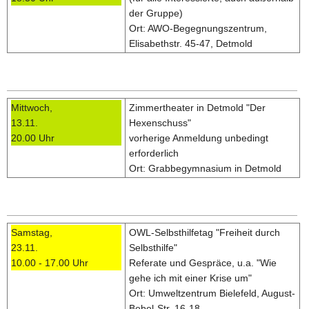
der Gruppe)
Ort: AWO-Begegnungszentrum,
Elisabethstr. 45-47, Detmold
Mittwoch,
Zimmertheater in Detmold "Der
13.11.
Hexenschuss"
20.00 Uhr
vorherige Anmeldung unbedingt
erforderlich
Ort: Grabbegymnasium in Detmold
Samstag,
OWL-Selbsthilfetag "Freiheit durch
23.11.
Selbsthilfe"
10.00 - 17.00 Uhr
Referate und Gespräce, u.a. "Wie
gehe ich mit einer Krise um"
Ort: Umweltzentrum Bielefeld, August-
Bebel-Str. 16-18