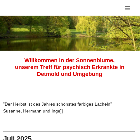
≡
Willkommen in der Sonnenblume,
unserem Treff für psychisch Erkrankte in
Detmold und Umgebung
"Der Herbst ist des Jahres schönstes farbiges Lächeln"
Susanne, Hermann und Inge]]
Juli 2025