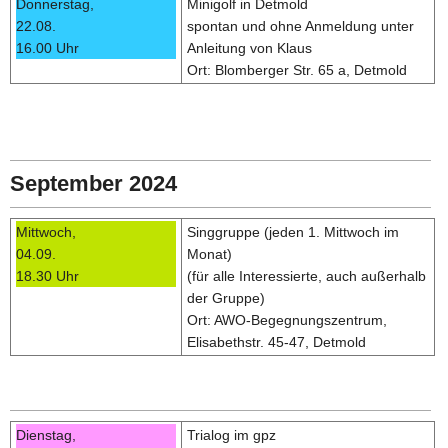
Donnerstag,
Minigolf in Detmold
22.08.
spontan und ohne Anmeldung unter
16.00 Uhr
Anleitung von Klaus
Ort: Blomberger Str. 65 a, Detmold
September 2024
Mittwoch,
Singgruppe (jeden 1. Mittwoch im
04.09.
Monat)
18.30 Uhr
(für alle Interessierte, auch außerhalb
der Gruppe)
Ort: AWO-Begegnungszentrum,
Elisabethstr. 45-47, Detmold
Dienstag,
Trialog im gpz