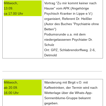
Mittwoch,
Vortrag "Zu mir kommt keiner nach
13.09.
Hause" vom APK (Angehörige
ca 17.00 Uhr
Psychisch Kranker in Lippe e.V.)
organisiert, Referent Dr. Heißler
(Autor des Buches "Psychiatrie ohne
Betten")
Podiumsrunde u.a. mit dem
niedergelassenen Psychiater Dr.
Schulz
Ort: GPZ, Schlabrendorffweg. 2-6,
Detmold
Mittwoch,
Wanderung mit Birgit v.O. mit
ab 20.09.
Kaffeetrinken, der Termin wird nach
16.00 Uhr
Wetterlage über die Whats-App-
Sonnenblume-Gruppe bekannt
gegeben.