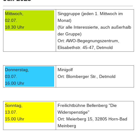
Mittwoch,
Singgruppe (jeden 1. Mittwoch im
02.07.
Monat)
18.30 Uhr
(für alle Interessierte, auch außerhalb
der Gruppe)
Ort: AWO-Begegnungszentrum,
Elisabethstr. 45-47, Detmold
Donnerstag,
Minigolf
03.07.
Ort: Blomberger Str., Detmold
16.00 Uhr
Sonntag,
Freilichtbühne Bellenberg "Die
13.07.
Widerspenstige"
15.00 Uhr
Ort: Meierberg 15, 32805 Horn-Bad
Meinberg