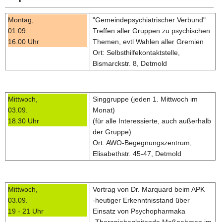
Montag,
"Gemeindepsychiatrischer Verbund"
01.09.
Treffen aller Gruppen zu psychischen
16.00 Uhr
Themen, evtl Wahlen aller Gremien
Ort: Selbsthilfekontaktstelle,
Bismarckstr. 8, Detmold
Mittwoch,
Singgruppe (jeden 1. Mittwoch im
03.09.
Monat)
18.30 Uhr
(für alle Interessierte, auch außerhalb
der Gruppe)
Ort: AWO-Begegnungszentrum,
Elisabethstr. 45-47, Detmold
Mittwoch,
Vortrag von Dr. Marquard beim APK
03.09.
-heutiger Erkenntnisstand über
19 - 21 Uhr
Einsatz von Psychopharmaka
-Therapiebegleitende Maßnahmen im